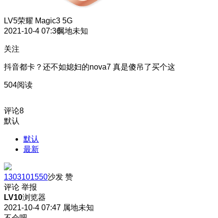
LV5
荣耀 Magic3 5G
2021-10-4 07:36
属地未知
关注
抖音都卡？还不如媳妇的nova7 真是傻吊了买个这
504阅读
评论
8
默认
默认
最新
1303101550
沙发
赞
评论
举报
LV10
浏览器
2021-10-4 07:47
属地未知
不会吧