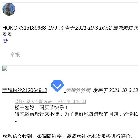
HONOR315189988
LV9
发表于 2021-10-3 16:52
属地未知
来
看看
赞
举报
荣耀粉丝212064912
荣耀答答团
发表于 2021-10-6 18
荣耀小达人丶夏 发表于 2021-10-3 16:33
楼主您好，国庆节快乐！
很抱歉给您带来不便，为了更好地跟进您的问题，还请私
...
您私信会收到一条调研链接，邀请您针对本次服务进行评价。