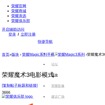
荣耀官网
荣耀商城
荣耀亲选
荣耀俱乐部
开启辅助访问
登录
/
立即注册
快捷导航
首页
首页
»
版块
›
荣耀Magic系列手机
›
荣耀Magic3系列
›
荣耀魔术3
论坛
荣耀魔术3电影模式
版块
[复制帖子标题和链接]
荣耀影像
366
6
建议广场