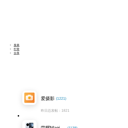
发表
打赏
分享
爱摄影
(1221)
昨日总发帖：1821
荣耀Magic7系列