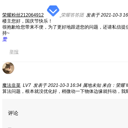
荣耀粉丝212064912
荣耀答答团
发表于 2021-10-3 16
楼主您好，国庆节快乐！
很抱歉给您带来不便，为了更好地跟进您的问题，还请私信提
持~
赞
举报
魔法韭菜
LV7
发表于 2021-10-3 16:34
属地未知
来自：荣耀 Mag
算法问题，根本就没优化好，稍微动一下物体边缘就抖动
，我
评论