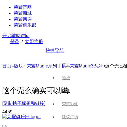
荣耀官网
荣耀商城
荣耀亲选
荣耀俱乐部
开启辅助访问
登录
/
立即注册
快捷导航
首页
首页
»
版块
›
荣耀Magic系列手机
›
荣耀Magic3系列
›
这个壳么
论坛
这个壳么确实可以哟
版块
[复制帖子标题和链接]
荣耀影像
445
9
建议广场