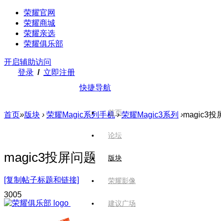
荣耀官网
荣耀商城
荣耀亲选
荣耀俱乐部
开启辅助访问
登录
/
立即注册
快捷导航
首页
首页
»
版块
›
荣耀Magic系列手机
›
荣耀Magic3系列
›
magic3
论坛
magic3投屏问题
版块
[复制帖子标题和链接]
荣耀影像
300
5
建议广场