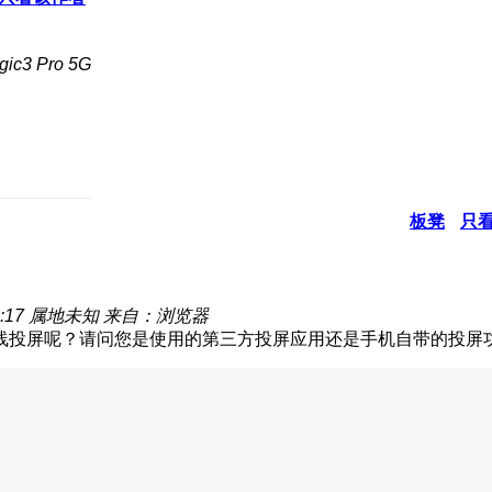
c3 Pro 5G
板凳
只
:17
属地未知
来自：浏览器
线投屏呢？请问您是使用的第三方投屏应用还是手机自带的投屏