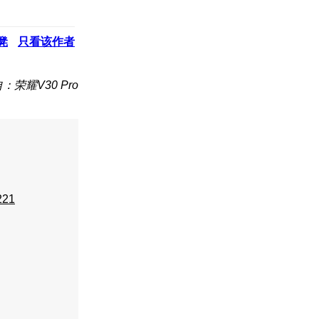
凳
只看该作者
：荣耀V30 Pro
221