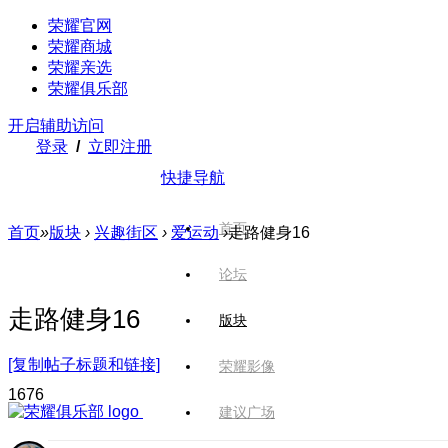
荣耀官网
荣耀商城
荣耀亲选
荣耀俱乐部
开启辅助访问
登录
/
立即注册
快捷导航
首页
首页
»
版块
›
兴趣街区
›
爱运动
›
走路健身16
论坛
走路健身16
版块
[复制帖子标题和链接]
荣耀影像
167
6
建议广场