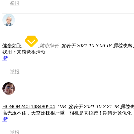
举报
健步如飞
城市部长
发表于 2021-10-3 06:18
属地未知
我用下来感觉很清晰
赞
举报
HONOR2401148480504
LV8
发表于 2021-10-3 21:28
属地
高光压不住，天空涂抹很严重，相机是真拉跨！期待赶紧优化
赞
举报