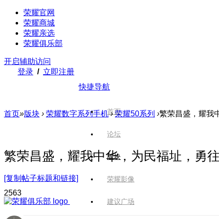
荣耀官网
荣耀商城
荣耀亲选
荣耀俱乐部
开启辅助访问
登录
/
立即注册
快捷导航
首页
首页
»
版块
›
荣耀数字系列手机
›
荣耀50系列
›
繁荣昌盛，耀我
论坛
繁荣昌盛，耀我中华，为民福址，勇
版块
[复制帖子标题和链接]
荣耀影像
256
3
建议广场