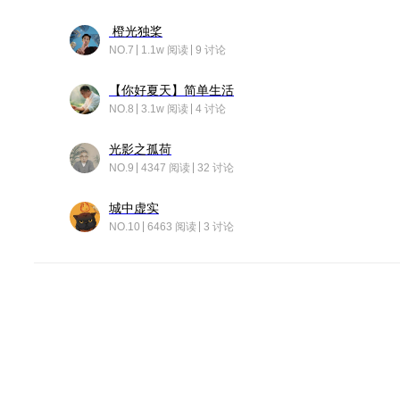
橙光独桨
NO.7
1.1w 阅读
9 讨论
【你好夏天】简单生活
NO.8
3.1w 阅读
4 讨论
光影之孤荷
NO.9
4347 阅读
32 讨论
城中虚实
NO.10
6463 阅读
3 讨论