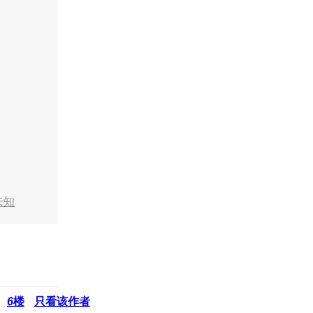
未知
6
楼
只看该作者