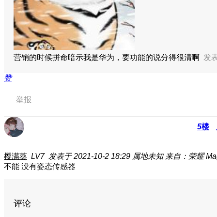
营销的时候拼命暗示我是华为，要功能的说分得很清啊
发表于
赞
举报
5
楼
樱满葵
LV7
发表于 2021-10-2 18:29
属地未知
来自：荣耀 Magi
不能 没有姿态传感器
评论