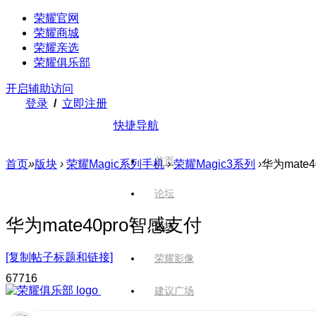
荣耀官网
荣耀商城
荣耀亲选
荣耀俱乐部
开启辅助访问
登录
/
立即注册
快捷导航
首页
首页
»
版块
›
荣耀Magic系列手机
›
荣耀Magic3系列
›
华为mate
论坛
华为mate40pro智感支付
版块
[复制帖子标题和链接]
荣耀影像
677
16
建议广场