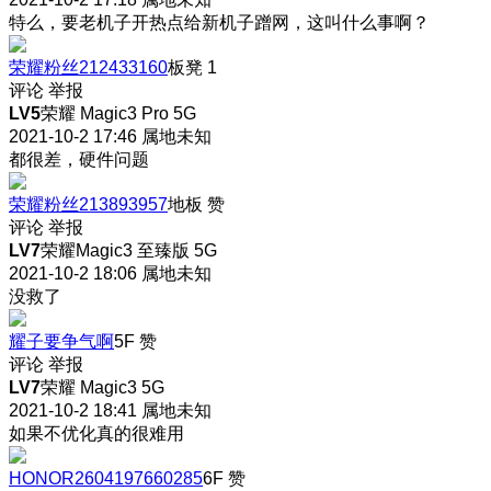
特么，要老机子开热点给新机子蹭网，这叫什么事啊？
荣耀粉丝212433160
板凳
1
评论
举报
LV5
荣耀 Magic3 Pro 5G
2021-10-2 17:46
属地未知
都很差，硬件问题
荣耀粉丝213893957
地板
赞
评论
举报
LV7
荣耀Magic3 至臻版 5G
2021-10-2 18:06
属地未知
没救了
耀子要争气啊
5F
赞
评论
举报
LV7
荣耀 Magic3 5G
2021-10-2 18:41
属地未知
如果不优化真的很难用
HONOR2604197660285
6F
赞