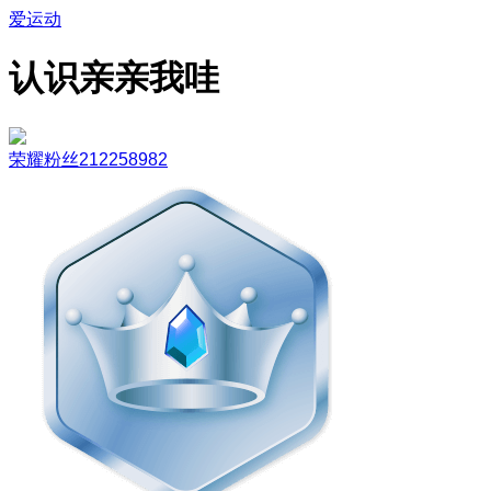
爱运动
认识亲亲我哇
荣耀粉丝212258982