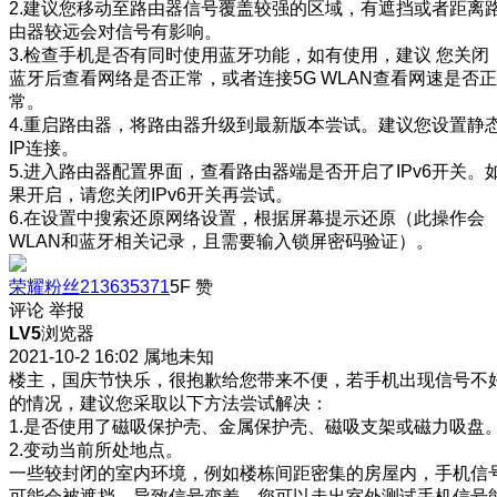
2.建议您移动至路由器信号覆盖较强的区域，有遮挡或者距离
由器较远会对信号有影响。
3.检查手机是否有同时使用蓝牙功能，如有使用，建议 您关闭
蓝牙后查看网络是否正常，或者连接5G WLAN查看网速是否正
常。
4.重启路由器，将路由器升级到最新版本尝试。建议您设置静
IP连接。
5.进入路由器配置界面，查看路由器端是否开启了IPv6开关。
果开启，请您关闭IPv6开关再尝试。
6.在设置中搜索还原网络设置，根据屏幕提示还原（此操作会
WLAN和蓝牙相关记录，且需要输入锁屏密码验证）。
荣耀粉丝213635371
5F
赞
评论
举报
LV5
浏览器
2021-10-2 16:02
属地未知
楼主，国庆节快乐，很抱歉给您带来不便，若手机出现信号不
的情况，建议您采取以下方法尝试解决：
1.是否使用了磁吸保护壳、金属保护壳、磁吸支架或磁力吸盘
2.变动当前所处地点。
一些较封闭的室内环境，例如楼栋间距密集的房屋内，手机信
可能会被遮挡，导致信号变差。您可以走出室外测试手机信号