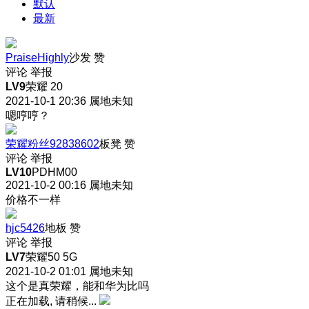
默认
最新
PraiseHighly
沙发
赞
评论
举报
LV9
荣耀 20
2021-10-1 20:36
属地未知
嗯哼哼？
荣耀粉丝92838602
板凳
赞
评论
举报
LV10
PDHM00
2021-10-2 00:16
属地未知
价格不一样
hjc5426
地板
赞
评论
举报
LV7
荣耀50 5G
2021-10-2 01:01
属地未知
这个是真荣耀，能和华为比吗
正在加载, 请稍候...