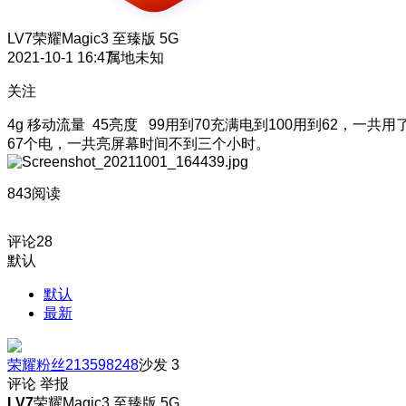
LV7
荣耀Magic3 至臻版 5G
2021-10-1 16:47
属地未知
关注
4g 移动流量 45亮度 99用到70充满电到100用到62，一共用
67个电，一共亮屏幕时间不到三个小时。
843阅读
评论
28
默认
默认
最新
荣耀粉丝213598248
沙发
3
评论
举报
LV7
荣耀Magic3 至臻版 5G