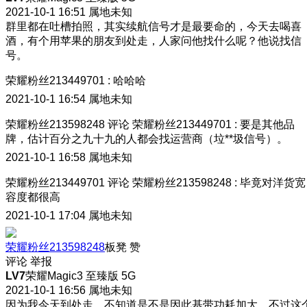
2021-10-1 16:51
属地未知
群里都在吐槽拍照，其实续航信号才是最要命的，今天去喝喜
酒，有个用苹果的朋友到处走，人家问他找什么呢？他说找信
号。
荣耀粉丝213449701
:
哈哈哈
2021-10-1 16:54
属地未知
荣耀粉丝213598248
评论
荣耀粉丝213449701
:
要是其他品
牌，估计百分之九十九的人都会找运营商（垃**圾信号）。
2021-10-1 16:58
属地未知
荣耀粉丝213449701
评论
荣耀粉丝213598248
:
毕竟对洋货宽
容度都很高
2021-10-1 17:04
属地未知
荣耀粉丝213598248
板凳
赞
评论
举报
LV7
荣耀Magic3 至臻版 5G
2021-10-1 16:56
属地未知
因为我今天到处走，不知道是不是因此基带功耗加大，不过这