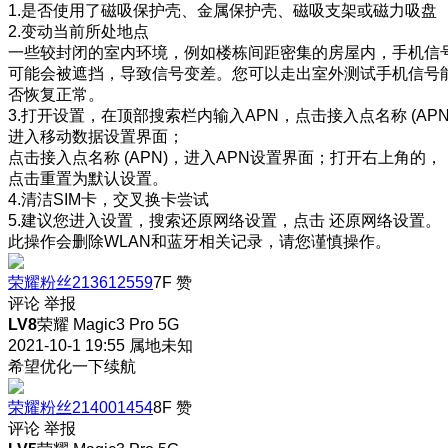
1.是否使用了磁吸保护壳、金属保护壳、磁吸支架或磁力吸盘
2.变动当前所处地点
一些较封闭的室内环境，例如楼栋间距密集的房屋内，手机信
可能会被遮挡，导致信号变差。您可以走出室外测试手机信号
否恢复正常。
3.打开设置，在顶部搜索栏内输入APN，点击接入点名称 (APN
进入移动数据设置界面；
点击接入点名称 (APN)，进入APN设置界面；打开右上角的，
点击重置为默认设置。
4.清洁SIM卡，交叉换卡尝试
5.建议您进入设置，搜索还原网络设置，点击 还原网络设置。
此操作会删除WLAN和蓝牙相关记录，请您谨慎操作。
荣耀粉丝213612559
7F
赞
评论
举报
LV8
荣耀 Magic3 Pro 5G
2021-10-1 19:55
属地未知
希望优化一下续航
荣耀粉丝214001454
8F
赞
评论
举报