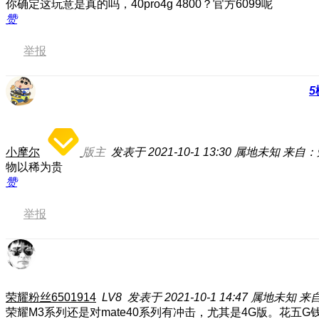
你确定这玩意是真的吗，40pro4g 4800？官方6099呢
赞
举报
5
小摩尔
版主
发表于 2021-10-1 13:30
属地未知
来自：荣
物以稀为贵
赞
举报
荣耀粉丝6501914
LV8
发表于 2021-10-1 14:47
属地未知
来自
荣耀M3系列还是对mate40系列有冲击，尤其是4G版。花五G