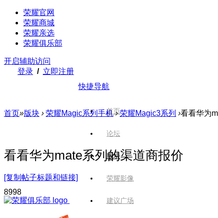
荣耀官网
荣耀商城
荣耀亲选
荣耀俱乐部
开启辅助访问
登录
/
立即注册
快捷导航
首页
首页
»
版块
›
荣耀Magic系列手机
›
荣耀Magic3系列
›
看看华为m
论坛
看看华为mate系列的渠道商报价
版块
[复制帖子标题和链接]
荣耀影像
899
8
建议广场