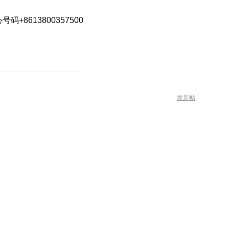
心号码+8613800357500
发新帖