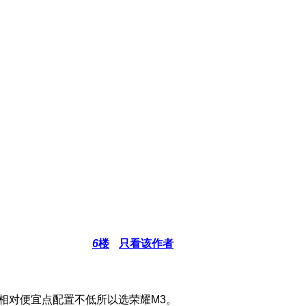
6
楼
只看该作者
价格相对便宜点配置不低所以选荣耀M3。