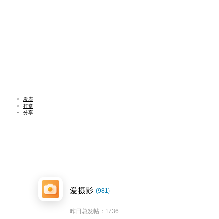
发表
打赏
分享
爱摄影
(981)
昨日总发帖：1736