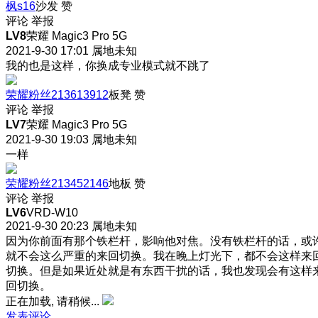
枫s16
沙发
赞
评论
举报
LV8
荣耀 Magic3 Pro 5G
2021-9-30 17:01
属地未知
我的也是这样，你换成专业模式就不跳了
荣耀粉丝213613912
板凳
赞
评论
举报
LV7
荣耀 Magic3 Pro 5G
2021-9-30 19:03
属地未知
一样
荣耀粉丝213452146
地板
赞
评论
举报
LV6
VRD-W10
2021-9-30 20:23
属地未知
因为你前面有那个铁栏杆，影响他对焦。没有铁栏杆的话，或
就不会这么严重的来回切换。我在晚上灯光下，都不会这样来
切换。但是如果近处就是有东西干扰的话，我也发现会有这样
回切换。
正在加载, 请稍候...
发表评论…