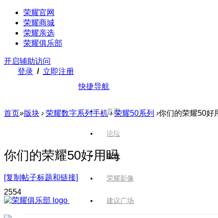
荣耀官网
荣耀商城
荣耀亲选
荣耀俱乐部
开启辅助访问
登录
/
立即注册
快捷导航
首页
首页
»
版块
›
荣耀数字系列手机
›
荣耀50系列
›
你们的荣耀50好
论坛
你们的荣耀50好用吗
版块
[复制帖子标题和链接]
荣耀影像
255
4
建议广场