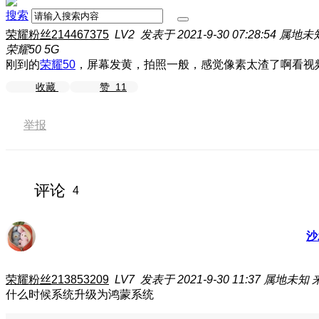
搜索
荣耀粉丝214467375
LV2
发表于 2021-9-30 07:28:54
属地未
荣耀50 5G
刚到的
荣耀50
，屏幕发黄，拍照一般，感觉像素太渣了啊
看视
收藏
赞
11
举报
评论
4
沙
荣耀粉丝213853209
LV7
发表于 2021-9-30 11:37
属地未知
什么时候系统升级为鸿蒙系统