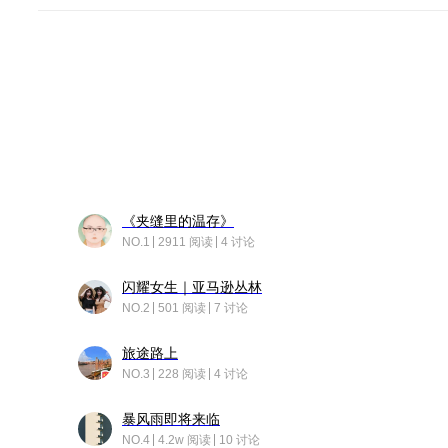
《夹缝里的温存》
NO.1
2911 阅读
4 讨论
闪耀女生｜亚马逊丛林
NO.2
501 阅读
7 讨论
旅途路上
NO.3
228 阅读
4 讨论
暴风雨即将来临
NO.4
4.2w 阅读
10 讨论