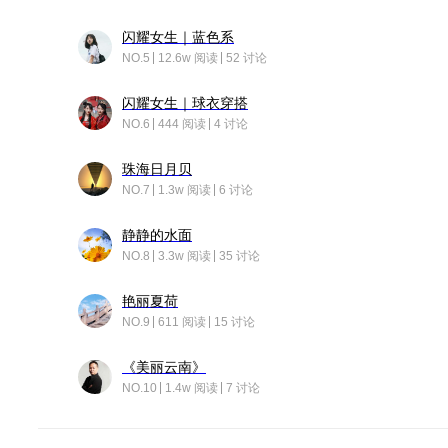
闪耀女生｜蓝色系
NO.5
12.6w 阅读
52 讨论
闪耀女生｜球衣穿搭
NO.6
444 阅读
4 讨论
珠海日月贝
NO.7
1.3w 阅读
6 讨论
静静的水面
NO.8
3.3w 阅读
35 讨论
艳丽夏荷
NO.9
611 阅读
15 讨论
《美丽云南》
NO.10
1.4w 阅读
7 讨论