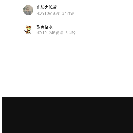
光影之孤荷
NO.9
3w 阅读
37 讨论
孤禽临水
NO.10
248 阅读
6 讨论