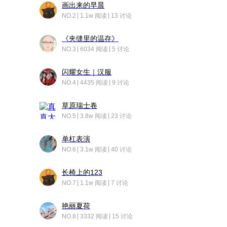
画出来的早晨
NO.2
1.1w 阅读
13 讨论
《夹缝里的温存》
NO.3
6034 阅读
5 讨论
闪耀女生｜汉服
NO.4
4435 阅读
9 讨论
草原瑞士卷
NO.5
3.8w 阅读
23 讨论
单杠表演
NO.6
3.1w 阅读
40 讨论
长椅上的123
NO.7
1.1w 阅读
7 讨论
艳丽夏荷
NO.8
3332 阅读
15 讨论