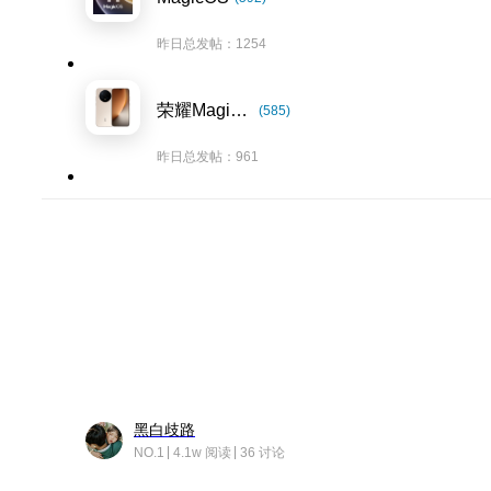
昨日总发帖：1254
荣耀Magic8系列
(585)
昨日总发帖：961
黑白歧路
NO.1
4.1w 阅读
36 讨论