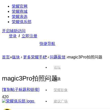
荣耀官网
荣耀商城
荣耀亲选
荣耀俱乐部
开启辅助访问
登录
/
立即注册
快捷导航
首页
首页
»
版块
›
更多荣耀手机
›
问题反馈
›
magic3Pro拍照问题
论坛
magic3Pro拍照问题
版块
[复制帖子标题和链接]
荣耀影像
42
0
建议广场