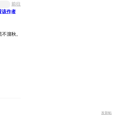
前往
看该作者
黑不溜秋。
发新帖