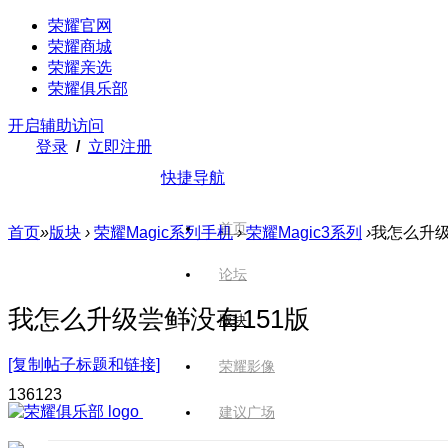
荣耀官网
荣耀商城
荣耀亲选
荣耀俱乐部
开启辅助访问
登录
/
立即注册
快捷导航
首页
首页
»
版块
›
荣耀Magic系列手机
›
荣耀Magic3系列
›
我怎么升级
论坛
我怎么升级尝鲜没有151版
版块
[复制帖子标题和链接]
荣耀影像
1361
23
建议广场