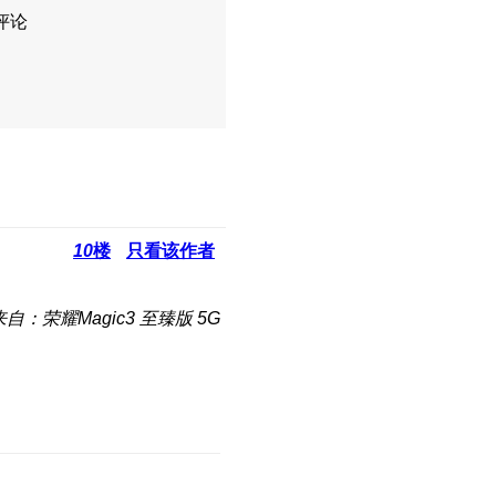
评论
10
楼
只看该作者
来自：荣耀Magic3 至臻版 5G