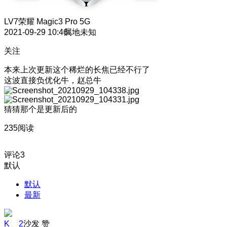
LV7
荣耀 Magic3 Pro 5G
2021-09-29 10:46
属地未知
关注
本来上次更新这个稀烂的长焦已经不行了
这波直接负优化
牛，赵总牛
猜猜那个是更新后的
235阅读
评论
3
默认
默认
最新
K__2
沙发
赞