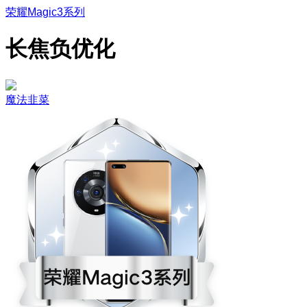
荣耀Magic3系列
长焦负优化
魔法韭菜