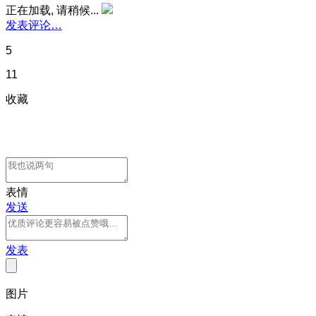
正在加载, 请稍候...
发表评论…
5
11
收藏
表情
发送
发表
图片