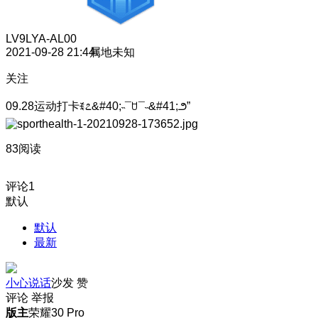
LV9
LYA-AL00
2021-09-28 21:44
属地未知
关注
09.28运动打卡ꉂ೭&#40;˵¯ꇴ¯˵&#41;౨”
83阅读
评论
1
默认
默认
最新
小心说话
沙发
赞
评论
举报
版主
荣耀30 Pro