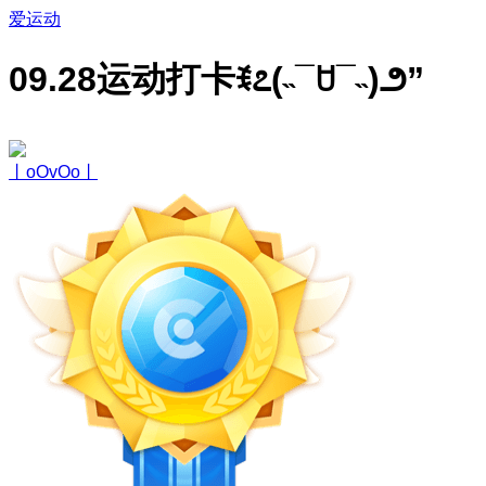
爱运动
09.28运动打卡ꉂ೭(˵¯ꇴ¯˵)౨”
丨oOvOo丨