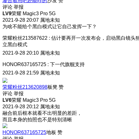
凑合着用吧还能咋的
沙发
赞
评论
举报
LV9
荣耀 Magic3 Pro 5G
2021-9-28 20:07
属地未知
为啥不能给个黑白模式让它自己发挥一下？
荣耀粉丝213587622
:
估计要再开一次发布会，启动黑白镜头
立黑白模式
2021-9-28 20:10
属地未知
HONOR637165725
:
下一代旗舰支持
2021-9-28 21:59
属地未知
荣耀粉丝213620898
板凳
赞
评论
举报
LV6
荣耀 Magic3 Pro 5G
2021-9-28 20:12
属地未知
融合前后根本就看不出明显的差距，
而且本身的拍照也不是特别清晰
HONOR637165725
地板
赞
评论
举报