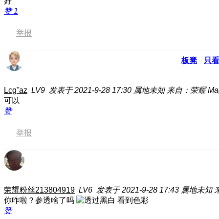
好
赞
1
举报
板凳
只
Lcgˇaz
LV9
发表于 2021-9-28 17:30
属地未知
来自：荣耀 Mag
可以
赞
举报
荣耀粉丝213804919
LV6
发表于 2021-9-28 17:43
属地未知
你咋啦？参透啥了吗
赞