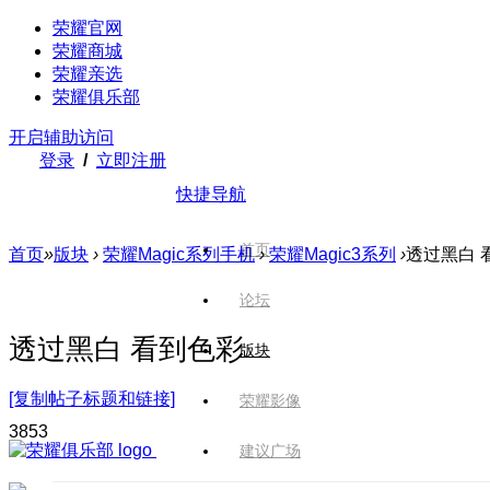
荣耀官网
荣耀商城
荣耀亲选
荣耀俱乐部
开启辅助访问
登录
/
立即注册
快捷导航
首页
首页
»
版块
›
荣耀Magic系列手机
›
荣耀Magic3系列
›
透过黑白 
论坛
透过黑白 看到色彩
版块
[复制帖子标题和链接]
荣耀影像
385
3
建议广场