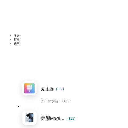
发表
打赏
分享
爱主题
(117)
昨日总发帖：2169
荣耀Magic7系列
(115)