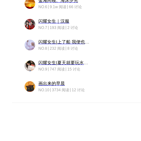
金滩向晚、海沐夕光
NO.6
9.1w 阅读
66 讨论
闪耀女生｜汉服
NO.7
193 阅读
2 讨论
闪耀女生|上了船 我便也成了故事中的人
NO.8
232 阅读
8 讨论
闪耀女生|夏天就要玩水！！
NO.9
747 阅读
15 讨论
画出来的早晨
NO.10
3734 阅读
12 讨论