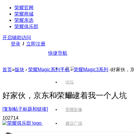
荣耀官网
荣耀商城
荣耀亲选
荣耀俱乐部
开启辅助访问
登录
/
立即注册
快捷导航
首页
首页
»
版块
›
荣耀Magic系列手机
›
荣耀Magic3系列
›
好家伙，
论坛
好家伙，京东和荣耀逮着我一个人坑
版块
[复制帖子标题和链接]
荣耀影像
1027
14
建议广场