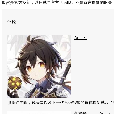
既然是官方换新，以后就走官方售后呗。不是京东提供的服务，
评论
Anrc丶
那我碎屏险，镜头险以及下一代70%抵扣的耀你换新就没
落樱飛
Anrc丶