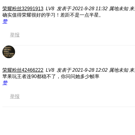
荣耀粉丝32991913
LV8
发表于 2021-9-28 11:32
属地未知
来
确实值得荣耀很好的学习！差距不是一点半星。
赞
举报
荣耀粉丝42466222
LV8
发表于 2021-9-28 12:02
属地未知
来
苹果玩王者连90都稳不了，你问问她多少帧率
赞
举报