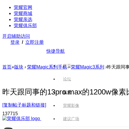
荣耀官网
荣耀商城
荣耀亲选
荣耀俱乐部
开启辅助访问
登录
/
立即注册
快捷导航
首页
首页
»
版块
›
荣耀Magic系列手机
›
荣耀Magic3系列
›
昨天跟同事的
论坛
昨天跟同事的13pro max的1200w
版块
[复制帖子标题和链接]
荣耀影像
1377
15
建议广场