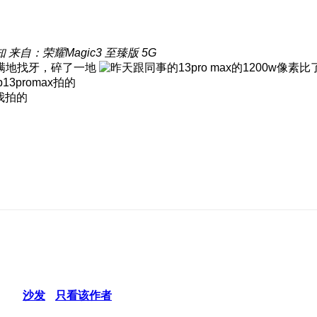
知
来自：荣耀Magic3 至臻版 5G
满地找牙，碎了一地
p13promax拍的
我拍的
沙发
只看该作者