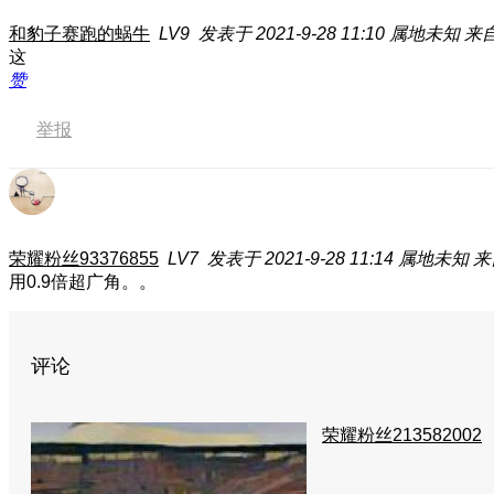
和豹子赛跑的蜗牛
LV9
发表于 2021-9-28 11:10
属地未知
来自
这
赞
举报
荣耀粉丝93376855
LV7
发表于 2021-9-28 11:14
属地未知
来
用0.9倍超广角。。
评论
荣耀粉丝213582002