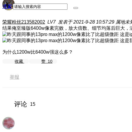
搜索
荣耀粉丝213582002
LV7
发表于 2021-9-28 10:57:29
属地未
结果俺至臻版6400w像素完败，放大倍数、细节均落后巨大，
这是i
这是
为什么1200w比6400w强这么多？
收藏
赞
10
举报
评论
15