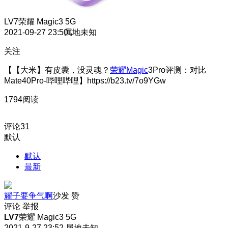
LV7
荣耀 Magic3 5G
2021-09-27 23:50
属地未知
关注
【【大米】有皮囊，没灵魂？
荣耀Magic
3Pro评测：对比
Mate40Pro-哔哩哔哩】https://b23.tv/7o9YGw
1794阅读
评论
31
默认
默认
最新
耀子要争气啊
沙发
赞
评论
举报
LV7
荣耀 Magic3 5G
2021-9-27 23:52
属地未知