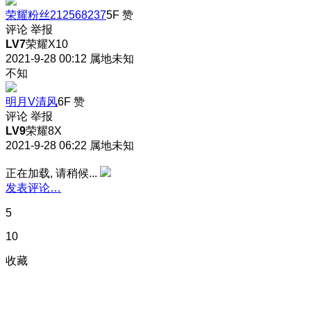
荣耀粉丝212568237
5F
赞
评论
举报
LV7
荣耀X10
2021-9-28 00:12
属地未知
不知
明月V清风
6F
赞
评论
举报
LV9
荣耀8X
2021-9-28 06:22
属地未知
正在加载, 请稍候...
发表评论…
5
10
收藏