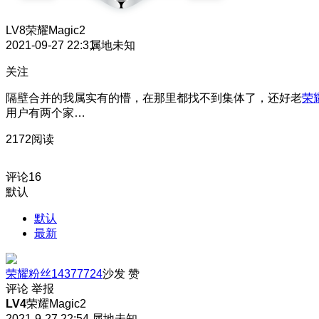
LV8
荣耀Magic2
2021-09-27 22:31
属地未知
关注
隔壁合并的我属实有的懵，在那里都找不到集体了，还好老
荣
用户有两个家…
2172阅读
评论
16
默认
默认
最新
荣耀粉丝14377724
沙发
赞
评论
举报
LV4
荣耀Magic2
2021-9-27 22:54
属地未知