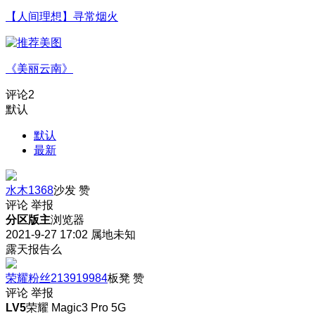
【人间理想】寻常烟火
《美丽云南》
评论
2
默认
默认
最新
水木1368
沙发
赞
评论
举报
分区版主
浏览器
2021-9-27 17:02
属地未知
露天报告么
荣耀粉丝213919984
板凳
赞
评论
举报
LV5
荣耀 Magic3 Pro 5G