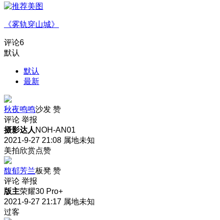
《雾轨穿山城》
评论
6
默认
默认
最新
秋夜鸣鸣
沙发
赞
评论
举报
摄影达人
NOH-AN01
2021-9-27 21:08
属地未知
美拍欣赏点赞
馥郁芳兰
板凳
赞
评论
举报
版主
荣耀30 Pro+
2021-9-27 21:17
属地未知
过客