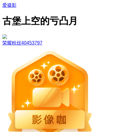
爱摄影
古堡上空的亏凸月
荣耀粉丝40453797