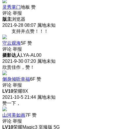
灵秀掌门
地板
赞
评论
举报
版主
浏览器
2021-9-28 08:07
属地未知
支持并点赞！！！
守云观海
5F
赞
评论
举报
摄影达人
LYA-AL00
2021-9-30 07:20
属地未知
欣赏佳作，赞！
侧身倾听幸福
6F
赞
评论
举报
LV10
荣耀8X
2021-10-5 21:44
属地未知
赞一下，
山河美如画
7F
赞
评论
举报
LV10
荣耀Magic3 至臻版 5G