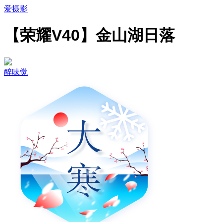
爱摄影
【荣耀V40】金山湖日落
醉味觉