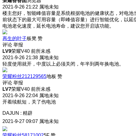
荣耀答答团
浏览器
2021-9-26 21:22
属地未知
楼主您好，智能峰值容量是系统根据电池的健康状态，对电池
前状态下的最大可用容量（即峰值容量）进行智能优化，以延
电池老化速度，延长电池寿命，建议您开启该功能。
再生的叶子
板凳
赞
评论
举报
LV9
荣耀V40 前所未感
2021-9-26 21:38
属地未知
轻度使用就开，中度以上必须关闭，年半到两年换电池。
荣耀粉丝212129565
地板
赞
评论
举报
LV7
荣耀V40 前所未感
2021-9-26 22:04
属地未知
开着续航短，关了伤电池
DAJUN
:
精辟
2021-9-27 09:07
属地未知
荣耀粉丝58171002
5F
赞