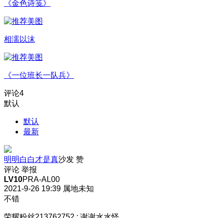
《金色诗笺》
相濡以沫
《一位班长一队兵》
评论
4
默认
默认
最新
明明白白才是真
沙发
赞
评论
举报
LV10
PRA-AL00
2021-9-26 19:39
属地未知
不错
荣耀粉丝213762752
:
谢谢水水怪