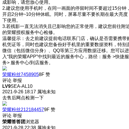
成影响，请您放心使用。
2.建议您使用手机时，在同一画面的停留时间不要超过15分钟
开启2分钟~10分钟休眠。同时，屏幕尽量不要长期在最大亮度
下使用。
3.若残影一直无法消失且已影响您的正常使用，建议您前往附
的荣耀授权服务中心检修。
温馨提示：去之前建议提前电话联系门店，确认是否需要携带
机凭证等，同时也建议您备份好手机里的重要数据资料，特别
微信（包括微信分身）、QQ等第三方应用数据迁移。您可以进
入“我的荣耀APP”中找到最近的服务中心，路径：服务 >快捷服
务> 服务中心/到店服务。
荣耀粉丝7458905
8F
赞
评论
举报
LV9
SEA-AL10
2021-9-26 18:17
属地未知
去售后网点检测一下
荣耀粉丝212184457
9F
赞
评论
举报
荣耀答答团
浏览器
2021-9-28 22:38
属地未知