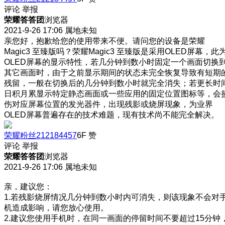
评论
举报
荣耀答答团
浏览器
2021-9-26 17:06
属地未知
亲您好，抱歉给您的使用带来不便。请问您的设备是荣耀
Magic3 至臻版吗？荣耀Magic3 至臻版是采用OLED屏幕，此
OLED屏幕的显示特性，若几分钟到数小时固定一个画面切换
其它画面时，由于之前显示期间的状态未完全恢复导致有短期
残留，一般在切换后的几分钟到数小时就完全消失；若更长时
日积月累显示特定静态画面或一些应用的固定位置图标等，会
伤对应屏幕位置的发光器件，出现残影或烧屏现象，为业界
OLED屏幕普遍存在的技术难题，现有技术尚不能完全解决。
荣耀粉丝212184457
6F
赞
评论
举报
荣耀答答团
浏览器
2021-9-26 17:06
属地未知
亲，建议您：
1.若残影烧屏情况几分钟到数小时内可消失，则该现象不会对
机造成影响，请您放心使用。
2.建议您使用手机时，在同一画面的停留时间不要超过15分钟