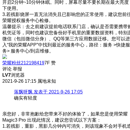
开启2分钟~10分钟休眠。同时，屏幕尽量不要长期在最大亮度
下使用。
3.若残影烧屏一直无法消失且已影响您的正常使用，建议您前
荣耀授权服务中心检修。
温馨提示：去之前建议提前电话联系门店，确认是否需要携带
机凭证等，同时也建议您备份好手机里的重要数据资料，特别
微信（包括微信分身）、QQ等第三方应用数据迁移。您可以进
入“我的荣耀APP”中找到最近的服务中心，路径：服务 >快捷服
务> 服务中心/到店维修。
荣耀粉丝212198419
7F
赞
评论
举报
LV7
浏览器
2021-9-26 17:15
属地未知
落飘呀飘 发表于 2021-9-26 17:05
确实有轻度
亲您好，非常抱歉给您带来不好的体验了，如果您是使用荣耀
Magic3 Pro 出现此情况，建议您尝试以下方案：
1.若残影，重影，黑影几分钟内可消失，则该现象不会对手机