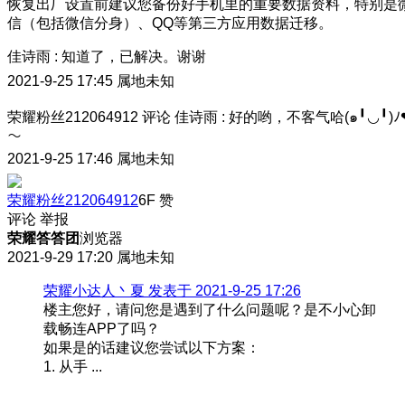
恢复出厂设置前建议您备份好手机里的重要数据资料，特别是
信（包括微信分身）、QQ等第三方应用数据迁移。
佳诗雨
:
知道了，已解决。谢谢
2021-9-25 17:45
属地未知
荣耀粉丝212064912
评论
佳诗雨
:
好的哟，不客气哈(๑╹◡╹)ﾉ
～
2021-9-25 17:46
属地未知
荣耀粉丝212064912
6F
赞
评论
举报
荣耀答答团
浏览器
2021-9-29 17:20
属地未知
荣耀小达人丶夏 发表于 2021-9-25 17:26
楼主您好，请问您是遇到了什么问题呢？是不小心卸
载畅连APP了吗？
如果是的话建议您尝试以下方案：
1. 从手 ...