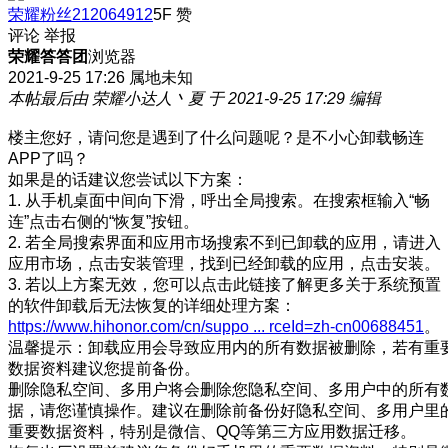
荣耀粉丝212064912
5F
赞
评论
举报
荣耀答答团
浏览器
2021-9-25 17:26
属地未知
本帖最后由 荣耀小达人丶夏 于 2021-9-25 17:29 编辑
楼主您好，请问您是遇到了什么问题呢？是不小心卸载畅连
APP了吗？
如果是的话建议您尝试以下方案：
1. 从手机桌面中间向下滑，呼出全局搜索。在搜索框输入“畅
连”点击右侧的“恢复”按钮。
2. 若全局搜索界面和应用市场搜索不到已卸载的应用，请进入
应用市场，点击安装管理，找到已经卸载的应用，点击安装。
3. 若以上方案无效，您可以点击此链接了解更多关于系统预置
的软件卸载后无法恢复的详细处理方案：
https://www.hihonor.com/cn/suppo ... rceId=zh-cn00688451
。
温馨提示：卸载应用会导致应用内的所有数据被删除，若有重
数据资料建议您提前备份。
删除隐私空间、多用户将会删除您隐私空间、多用户中的所有
据，请您谨慎操作。建议在删除前备份好隐私空间、多用户里
重要数据资料，特别是微信、QQ等第三方应用数据迁移。