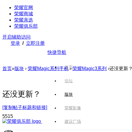
荣耀官网
荣耀商城
荣耀亲选
荣耀俱乐部
开启辅助访问
登录
/
立即注册
快捷导航
首页
首页
»
版块
›
荣耀Magic系列手机
›
荣耀Magic3系列
›
还没更新
论坛
还没更新？
版块
[复制帖子标题和链接]
荣耀影像
551
5
建议广场