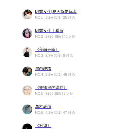
闪耀女生|夏天就要玩水！！
NO.1
6.2w 阅读
25 讨论
闪耀女生｜看海
NO.2
3726 阅读
40 讨论
《美丽云南》
NO.3
2.3w 阅读
8 讨论
黑白歧路
NO.4
9.2w 阅读
49 讨论
《夹缝里的温存》
NO.5
7306 阅读
5 讨论
单杠表演
NO.6
6.2w 阅读
47 讨论
《对望》