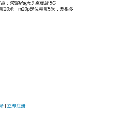
自：荣耀Magic3 至臻版 5G
精度20米，m20p定位精度5米，差很多
录
|
立即注册