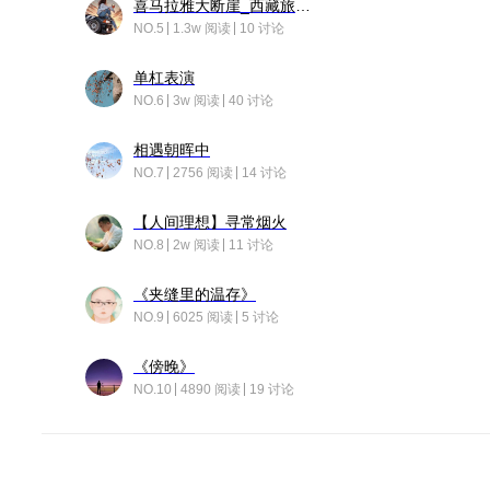
喜马拉雅大断崖_西藏旅行日记
NO.5
1.3w 阅读
10 讨论
单杠表演
NO.6
3w 阅读
40 讨论
相遇朝晖中
NO.7
2756 阅读
14 讨论
【人间理想】寻常烟火
NO.8
2w 阅读
11 讨论
《夹缝里的温存》
NO.9
6025 阅读
5 讨论
《傍晚》
NO.10
4890 阅读
19 讨论