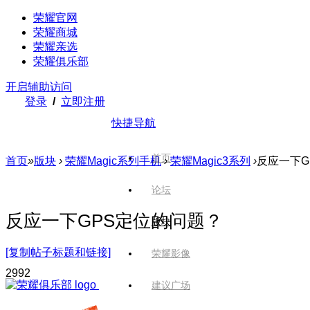
荣耀官网
荣耀商城
荣耀亲选
荣耀俱乐部
开启辅助访问
登录
/
立即注册
快捷导航
首页
首页
»
版块
›
荣耀Magic系列手机
›
荣耀Magic3系列
›
反应一下G
论坛
反应一下GPS定位的问题？
版块
[复制帖子标题和链接]
荣耀影像
299
2
建议广场