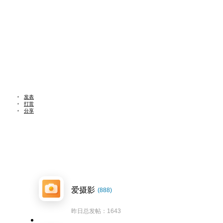
发表
打赏
分享
爱摄影
(888)
昨日总发帖：1643