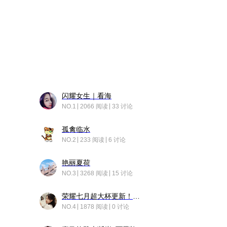
闪耀女生｜看海
NO.1
2066 阅读
33 讨论
孤禽临水
NO.2
233 阅读
6 讨论
艳丽夏荷
NO.3
3268 阅读
15 讨论
荣耀七月超大杯更新！后台堆叠动画太丝滑！
NO.4
1878 阅读
0 讨论