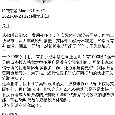
LV9
荣耀 Magic3 Pro 5G
2021-09-24 12:44
属地未知
关注
从4g升级到5g，费用变多了，但实际体验却没有区别，作为三
线城市，从去年就说5g覆盖，实际却5g信号不稳定，经常只有
4g信号。而且一开5g，感觉耗电起码多了20%，干脆就给关
了。
一个5999的手机，有多少成本是在5g上面呢？有1000吧？这
分的成本投入感觉对很多用户是没有实际获利的。网络上说5g
信号塔的耗电量比4g多很多，而且还必须建得更密，实际上运
营商也是亏的，为了推广还硬性要求手机厂商把5g的快捷开关
给取消掉了。
这样想来，似乎除了卖5g设备的人，没有谁真正从5g上获得实
际好处。再仔细想想，其实这几年2345G的迭代是不是太快了
有没有造成大量资源的浪费呢？3G时代开始的时候吹的那些功
能，现在5g时代貌似还是没有体验到。
现在又说在研究6g了。
974阅读