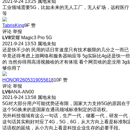
2021-9-24 13:25
属地未知
工业领域需要5G，比如未来的无人工厂，无人矿场，远程医疗
等
TabrisKing
9F
赞
评论
举报
LV8
荣耀 Magic3 Pro 5G
2021-9-24 13:53
属地未知
还是快不少的 民用的话日常速度只有技术极限的几分之一而已
毕竟还得考虑上游网络和服务器响应等 5g实际比4g还是快一些
的 当然你得用高清视频啥的才有体现 看个网页啥的是没用 3g
够你用了
HONOR2605319055618
10F
赞
评论
举报
LV6
ANA-AN00
2021-9-24 13:58
属地未知
5G对大部分用户可能优势还有限，国家大力支持5G的原因在
这个5G换来的是国家在通讯领域标准制定的话语权。
另外科技领域有这么一句话，生产一代，储蓄一代，研发一代
这句话其实刚好对应了4G，5G，6G，从大方向上看是标准制
话语权的延续，从小方向上看是科技企业生存的必要手段。