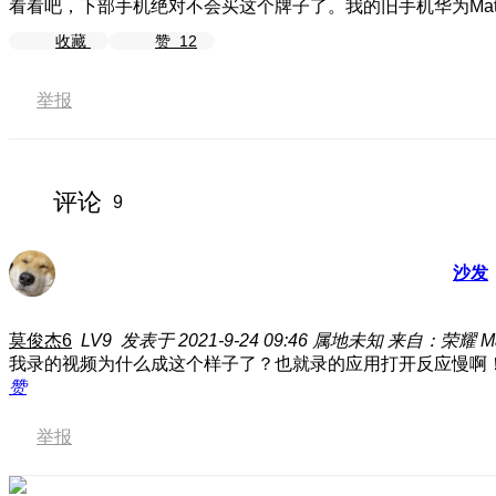
看看吧，下部手机绝对不会买这个牌子了。我的旧手机华为Mat
收藏
赞
12
举报
评论
9
沙发
莫俊杰6
LV9
发表于 2021-9-24 09:46
属地未知
来自：荣耀 Mag
我录的视频为什么成这个样子了？也就录的应用打开反应慢啊
赞
举报