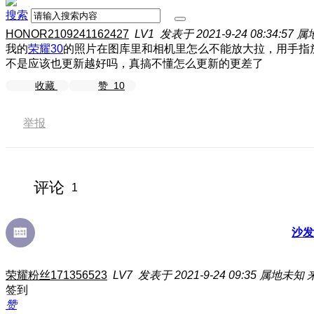
搜索
HONOR2109241162427
LV1
发表于 2021-9-24 08:34:57
属
我的
荣耀30
的照片在图库里和相机里怎么不能放大拉，用手指
不是应该也更新越好吗，真搞不懂怎么更新的更差了
收藏
赞
10
举报
评论
1
沙发
荣耀粉丝171356523
LV7
发表于 2021-9-24 09:35
属地未知
签到
赞