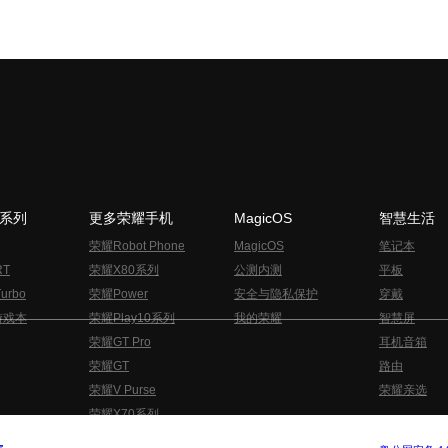
N系列
更多荣耀手机
MagicOS
智慧生活
荣耀Robot Phone
MagicOS
笔记本
RT
荣耀X80系列
公测内测
平板
urbo
荣耀Power
安全与隐私保护
穿戴
游戏本
荣耀Play10系列
我的荣耀
智慧屏
荣耀GT Pro
耳机音箱
荣耀GT
路由
荣耀V Purse
荣耀亲选
荣耀X70系列
与隐私的声明
关于cookies
法律信息