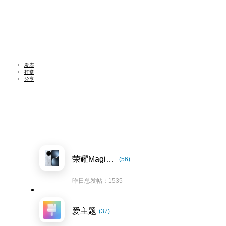
发表
打赏
分享
荣耀Magic7系列
(56)
昨日总发帖：1535
爱主题
(37)