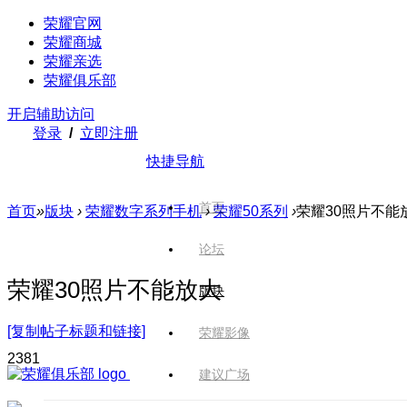
荣耀官网
荣耀商城
荣耀亲选
荣耀俱乐部
开启辅助访问
登录
/
立即注册
快捷导航
首页
首页
»
版块
›
荣耀数字系列手机
›
荣耀50系列
›
荣耀30照片不能
论坛
荣耀30照片不能放大
版块
[复制帖子标题和链接]
荣耀影像
238
1
建议广场