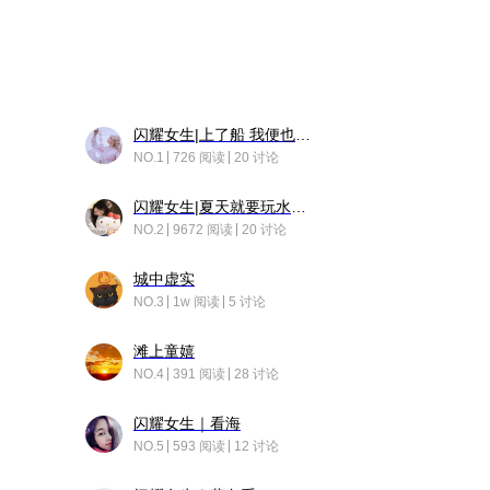
闪耀女生|上了船 我便也成了故事中的人
NO.1
726 阅读
20 讨论
闪耀女生|夏天就要玩水！！
NO.2
9672 阅读
20 讨论
城中虚实
NO.3
1w 阅读
5 讨论
滩上童嬉
NO.4
391 阅读
28 讨论
闪耀女生｜看海
NO.5
593 阅读
12 讨论