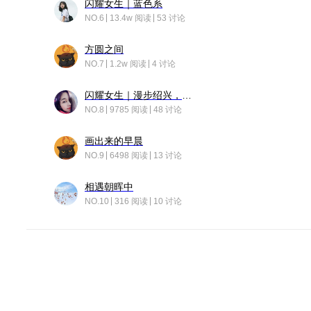
闪耀女生｜蓝色系
NO.6
13.4w 阅读
53 讨论
方圆之间
NO.7
1.2w 阅读
4 讨论
闪耀女生｜漫步绍兴，寻找藏在老街的江南温柔
NO.8
9785 阅读
48 讨论
画出来的早晨
NO.9
6498 阅读
13 讨论
相遇朝晖中
NO.10
316 阅读
10 讨论