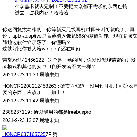
小众需求就去定制！不要把大众都不需求的东西也搞
进去，占我内存！哈哈哈
你这回复太幼稚的，你等新买无线耳机时再来叫可就晚了。再
说，aptx-adaptive是高通植入骁龙888的基础功能，现在是被
耀通过软件给屏蔽了，你懂吗？
这就好比你被人给yan ge了还在叫好
荣耀粉丝42466222
:
这个是干啥的啊，你发没发现荣耀的开发
者模式和其他的安卓11的开发者不太一样？
2021-9-23 11:39
属地未知
HONOR2208212453263
:
确实不知道，没用过耳机！那这么
要的东西，应该加上，加上！
2021-9-23 11:42
属地未知
2388237119
:
所以我用的都是freebuspro
2021-9-23 12:07
属地未知
HONOR637165725
7F
赞