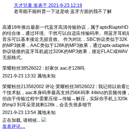
天才兒童 发表于 2021-9-23 12:19
老哥能不能科普一下这是啥 蓝牙方面的我不了解
高通18年推出最新一代蓝牙高清传输协议，属于aptx和aptxHD
的结合体，通过环境、干扰可以自适应传输码率。用蓝牙耳机
音乐可以基本接近无损音效。 作为对比，SBC协议类似于32K
的MP3效果，AAC类似于128K的MP3效果，通过aptx-adaptiv
协议链接的蓝牙耳机超过320K的MP3效果，接近FLAC或WAV
无损格式。
荣耀粉丝38526022
:
好家伙 aac才128吗
2021-9-23 13:32
属地未知
荣耀粉丝213582002
评论
荣耀粉丝38526022
:
我记得以前看
个技术贴，aac本身码率最高支持256K码率 44khz的音频传播
但由于传输过程中需要压缩→传输→解压，实际你手机上320k
的mp3 到耳朵里就剩128k，会丢失很多细节
2021-9-23 13:54
属地未知
正在加载, 请稍候...
发表评论…