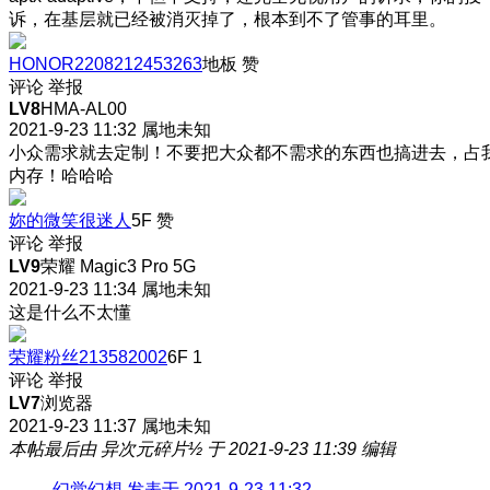
诉，在基层就已经被消灭掉了，根本到不了管事的耳里。
HONOR2208212453263
地板
赞
评论
举报
LV8
HMA-AL00
2021-9-23 11:32
属地未知
小众需求就去定制！不要把大众都不需求的东西也搞进去，占
内存！哈哈哈
妳的微笑很迷人
5F
赞
评论
举报
LV9
荣耀 Magic3 Pro 5G
2021-9-23 11:34
属地未知
这是什么不太懂
荣耀粉丝213582002
6F
1
评论
举报
LV7
浏览器
2021-9-23 11:37
属地未知
本帖最后由 异次元碎片½ 于 2021-9-23 11:39 编辑
幻觉幻想 发表于 2021-9-23 11:32