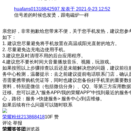
huafans01318842597 发表于 2021-9-23 12:52
信号差的时候也发烫，跟电磁炉一样
亲您好，非常抱歉给您带来不便，关于您手机发热，建议您参
如下：
1. 建议您尽量避免将手机放置在高温或阳光直射的地方。
2. 尽量避免边充电边使用手机。
3.建议您及时清理不用的后台应用程序。
4.建议您不要长时间大音量播放音乐、视频，玩游戏。
如果按照以上步骤排查以后还是未能解决您的问题，建议前往
务中心检测，温馨提示：去之前建议提前电话联系门店，确认
否需要携带购机凭证等，同时也建议您备份好手机里的重要数
资料，特别是微信（包括微信分身）、QQ、等第三方应用数据
迁移。您可以进入“服务APP/我的荣耀APP”中找到最近的服务
心，路径：服务 >快捷服务> 服务中心/到店维修。
如果后续有什么问题可以随时联系
荣耀粉丝213868418
10F
赞
评论
举报
荣耀答答团
浏览器