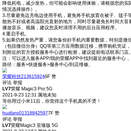
降低耗电，减少发热，但可能会影响使用体验，请根据您的实
情况选择操作）。
3.尽量避免边充电边使用手机，避免将手机放置在被子、毯子
散热不好或者高温阳光直射的地方，同时尽量避免长时间大音
播放音乐、视频，建议您及时清理不用的后台应用程序。
4.重启手机。
5.如果仍然发热严重，请您备份好手机内重要数据，特别是微
（包括微信分身）QQ等第三方应用数据迁移，携带购机凭证，
到附近的官方授权服务中心进行检测，建议提前电话联系门店
注：可以进入服务APP/我的荣耀APP中找到最近的服务中心，
路径：服务>快捷服务>服务中心/到店维修。
荣耀粉丝213615924
6F
赞
评论
举报
LV7
荣耀 Magic3 Pro 5G
2021-9-23 12:31
属地未知
等你用过小米11后，你觉得这个手机真的不烫！
huafans01318842597
7F
赞
评论
举报
LV7
荣耀Magic3 至臻版 5G