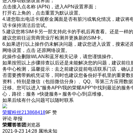
进入移动数据设置界面；
点击接入点名称 (APN)，进入APN设置界面；
打开右上角的，点击重置为默认设置。
4.请您取出电话卡观察金属面是否有脏污或氧化情况，建议将
话卡保持清洁后尝试。
5.建议您将SIM卡另一部支持此卡的手机后再查看。还是一样
建议您前往运营商营业厅检测并更换新的SIM卡。
6.如果进行以上操作仍未解决问题，建议您进入设置，搜索还
网络设置，点击 还原网络设置。
此操作会删除WLAN和蓝牙相关记录，请您谨慎操作。
如果按照以上步骤排查以后还是未能解决您的问题，建议前往
务中心检测，温馨提示：去之前建议提前电话联系门店，确认
否需要携带购机凭证等，同时也建议您备份好手机里的重要数
资料，特别是微信（包括微信分身）、QQ、等第三方应用数据
迁移。您可以进入“服务APP/我的荣耀APP”中找到最近的服务
心，路径：服务 >快捷服务> 服务中心/到店维修。
如果后续有什么问题可以随时联系
荣耀粉丝213868418
9F
赞
评论
举报
荣耀答答团
浏览器
2021-9-23 14:28
属地未知