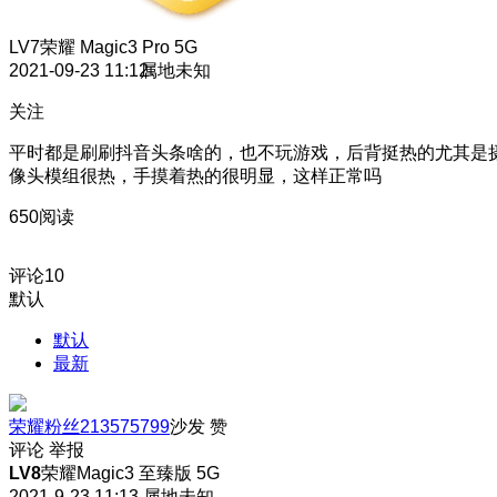
LV7
荣耀 Magic3 Pro 5G
2021-09-23 11:12
属地未知
关注
平时都是刷刷抖音头条啥的，也不玩游戏，后背挺热的尤其是
像头模组很热，手摸着热的很明显，这样正常吗
650阅读
评论
10
默认
默认
最新
荣耀粉丝213575799
沙发
赞
评论
举报
LV8
荣耀Magic3 至臻版 5G
2021-9-23 11:13
属地未知