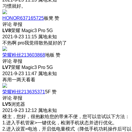
习惯就好。
HONOR637165725
板凳
赞
评论
举报
LV8
荣耀 Magic3 Pro 5G
2021-9-23 11:15
属地未知
不热啊 pro我觉得散热挺好的了
荣耀粉丝213603868
地板
赞
评论
举报
LV7
荣耀 Magic3 Pro 5G
2021-9-23 11:47
属地未知
再用一两天看看
荣耀粉丝213635371
5F
赞
评论
举报
LV5
浏览器
2021-9-23 12:12
属地未知
楼主，您好，很抱歉给您的带来不便，您可以尝试以下方法：
1.进入手机管家>一键优化，检测手机状态并进行优化。
2.进入设置>电池，开启低电量模式（降低手机功耗操作后可以