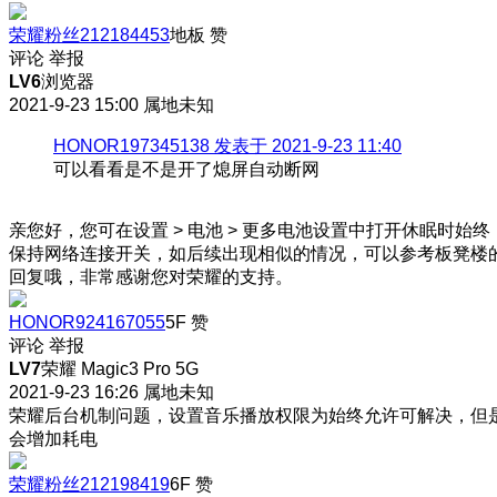
荣耀粉丝212184453
地板
赞
评论
举报
LV6
浏览器
2021-9-23 15:00
属地未知
HONOR197345138 发表于 2021-9-23 11:40
可以看看是不是开了熄屏自动断网
亲您好，您可在设置 > 电池 > 更多电池设置中打开休眠时始终
保持网络连接开关，如后续出现相似的情况，可以参考板凳楼
回复哦，非常感谢您对荣耀的支持。
HONOR924167055
5F
赞
评论
举报
LV7
荣耀 Magic3 Pro 5G
2021-9-23 16:26
属地未知
荣耀后台机制问题，设置音乐播放权限为始终允许可解决，但
会增加耗电
荣耀粉丝212198419
6F
赞