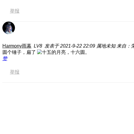
举报
Harmony雨幕
LV8
发表于 2021-9-22 22:09
属地未知
来自：荣
圆个锤子，扁了
赞
举报