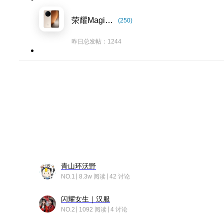
荣耀Magic8系列
(250)
昨日总发帖：1244
青山环沃野
NO.1
8.3w 阅读
42 讨论
闪耀女生｜汉服
NO.2
1092 阅读
4 讨论