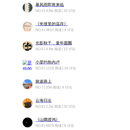
暴风雨即将来临
NO.3
4.6w 阅读
10 讨论
《夹缝里的温存》
NO.4
3813 阅读
4 讨论
光影秋千，童年圆圈
NO.5
4.9w 阅读
15 讨论
小里约热内卢
NO.6
1218 阅读
18 讨论
旅途路上
NO.7
358 阅读
4 讨论
云海日出
NO.8
2.2w 阅读
33 讨论
《山隅渡鸿》
NO.9
6879 阅读
8 讨论