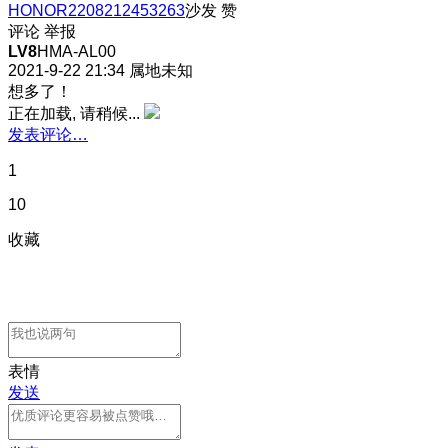
HONOR2208212453263
沙发
赞
评论
举报
LV8
HMA-AL00
2021-9-22 21:34
属地未知
想多了！
正在加载, 请稍候...
发表评论…
1
10
收藏
表情
发送