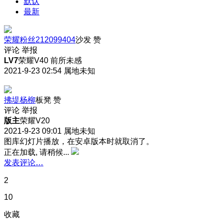
默认
最新
荣耀粉丝212099404
沙发
赞
评论
举报
LV7
荣耀V40 前所未感
2021-9-23 02:54
属地未知
拂堤杨柳
板凳
赞
评论
举报
版主
荣耀V20
2021-9-23 09:01
属地未知
图库幻灯片播放，在安卓版本时就取消了。
正在加载, 请稍候...
发表评论…
2
10
收藏