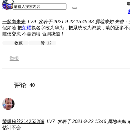
搜索
一起向未来
LV9
发表于 2021-9-22 15:45:43
属地未知
来自：荣耀
假如哈 把
荣耀
换名字改为华为，把系统改为鸿蒙，喷的还多不
随便交流 不喜勿喷 否则绕道！
收藏
赞
12
举报
评论
40
荣耀粉丝214253289
LV7
发表于 2021-9-22 15:46
属地未知
来
估计不会