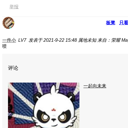
举报
板凳
只
一件小
LV7
发表于 2021-9-22 15:48
属地未知
来自：荣耀 Mag
喷
评论
一起向未来