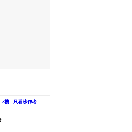
7
楼
只看该作者
器