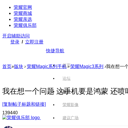
荣耀官网
荣耀商城
荣耀亲选
荣耀俱乐部
开启辅助访问
登录
/
立即注册
快捷导航
首页
首页
»
版块
›
荣耀Magic系列手机
›
荣耀Magic3系列
›
我在想一个
论坛
我在想一个问题 这手机要是鸿蒙 还喷
版块
[复制帖子标题和链接]
荣耀影像
1394
40
建议广场