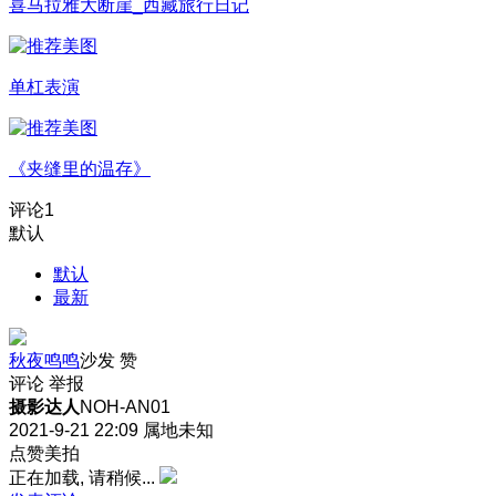
喜马拉雅大断崖_西藏旅行日记
单杠表演
《夹缝里的温存》
评论
1
默认
默认
最新
秋夜鸣鸣
沙发
赞
评论
举报
摄影达人
NOH-AN01
2021-9-21 22:09
属地未知
点赞美拍
正在加载, 请稍候...