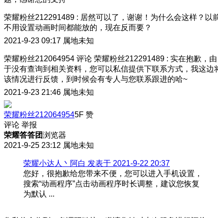
荣耀粉丝212291489
:
居然可以了，谢谢！为什么会这样？以
不用设置动画时间都能放的，现在反而要？
2021-9-23 09:17
属地未知
荣耀粉丝212064954
评论
荣耀粉丝212291489
:
实在抱歉，由
于没有查询到相关资料，您可以私信提供下联系方式，我这边
该情况进行反馈，到时候会有专人与您联系跟进的哈~
2021-9-23 21:46
属地未知
荣耀粉丝212064954
5F
赞
评论
举报
荣耀答答团
浏览器
2021-9-25 23:12
属地未知
荣耀小达人丶阿白 发表于 2021-9-22 20:37
您好，很抱歉给您带来不便，您可以进入手机设置，
搜索“动画程序”点击动画程序时长调整，建议您恢复
为默认 ...