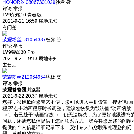
HONOR2408067301029
沙发
赞
评论
举报
LV9
荣耀10 青春版
2021-9-21 16:59
属地未知
有问题
荣耀粉丝181054387
板凳
赞
评论
举报
LV9
荣耀30 Pro
2021-9-21 19:13
属地未知
去售后
荣耀粉丝212064954
地板
赞
评论
举报
荣耀答答团
浏览器
2021-9-22 20:37
属地未知
您好，很抱歉给您带来不便，您可以进入手机设置，搜索“动画
程序”点击动画程序时长调整，建议您恢复为默认值 “动画缩放
1x”。若已处于“动画缩放1x，仍无法解决，为了更好地跟进您
问题，还请您私信提供下您的联系方式，我会将您反馈的问题
提供的个人信息详细记录下来，安排专人与您联系处理您的问
题，感谢您的支持~