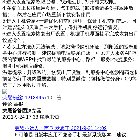
3.进入设置搜索权限管理，找到应用，打开相关权限。
4.在桌面上长按应用图标，点击卸载（卸载前请备份好应用数
据），然后在应用市场重新下载安装使用。
5.进入手机管家>一键优化和空间清理，保证手机空间充足。同
时建议您2-3天重启一次手机，保持手机良好运行情况。
6.进入设置搜索恢复出厂设置，根据手机界面提示完成恢复出
设置操作。
7.若以上方法仍无法解决，请您携带购机凭证，到附近的授权
务中心进行检测，建议提前电话联系门店。可以进入服务APP/
我的荣耀APP中找到最近的服务中心，路径：服务>快捷服务>
服务中心/到店维修。
温馨提示：升级系统、恢复出厂设置、到服务中心检测都请您
前备份好手机内重要数据，特别是微信（包括微信分身）QQ等
第三方应用数据迁移。
荣耀粉丝212184457
10F
赞
评论
举报
荣耀答答团
浏览器
2021-9-24 17:33
属地未知
荣耀小达人丶西瓜 发表于 2021-9-21 14:09
6.可能是旧版本应用不兼容手机最新系统版本，建议