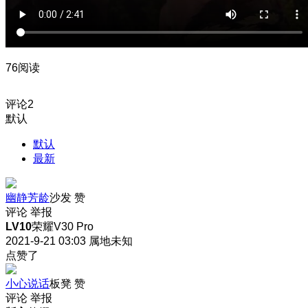
76阅读
评论
2
默认
默认
最新
幽静芳龄
沙发
赞
评论
举报
LV10
荣耀V30 Pro
2021-9-21 03:03
属地未知
点赞了
小心说话
板凳
赞
评论
举报